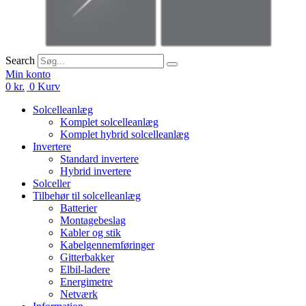
Search
Min konto
0
kr.
0
Kurv
Solcelleanlæg
Komplet solcelleanlæg
Komplet hybrid solcelleanlæg
Invertere
Standard invertere
Hybrid invertere
Solceller
Tilbehør til solcelleanlæg
Batterier
Montagebeslag
Kabler og stik
Kabelgennemføringer
Gitterbakker
Elbil-ladere
Energimetre
Netværk