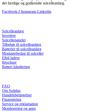
det færdige og godkendte solcelleanlæg.
Facebook-f
Instagram
Linkedin
Nyttige links
Solcelleanlæg
Invertere
Solcellepaneler
Tilbehør til solcelleanlæg
Batterier til solcelleanlæg
Montagebeslag til solceller
Elbil ladere
Brochure
Batteri håndtering
Information
FAQ
Om Solplus
Handelsbetingelser
Finansiering
Service og reklamation
Monitorering og apps