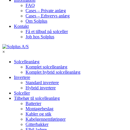
Information
FAQ
Cases – Private anlæg
Cases – Erhvervs anlæg
Om Solplus
Kontakt
Få et tilbud på solceller
Job hos Solplus
×
Solcelleanlæg
Komplet solcelleanlæg
Komplet hybrid solcelleanlæg
Invertere
Standard invertere
Hybrid invertere
Solceller
Tilbehør til solcelleanlæg
Batterier
Montagebeslag
Kabler og stik
Kabelgennemføringer
Gitterbakker
Elbil-ladere