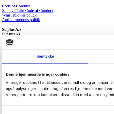
Code of Conduct
Supply Chain Code of Conduct
Whistleblower politik
Anti-korruptions politik
Solplus A/S
Fynsvej 63
DK-5500 Middelfart
CVR: 39905205
Åbent alle hverdage 8.00 – 16.00
Samtykke
Tlf.
70 70 72 32
E-mail
post@solplus.dk
Denne hjemmeside bruger cookies
©
Vi bruger cookies til at tilpasse vores indhold og annoncer, til 
document.getElementById('copyright').appendChild(document.crea
Date().getFullYear()))
Ophavsretten til indholdet tilhører Solplus
også oplysninger om din brug af vores hjemmeside med vores
A/S, og må ikke kopieres til kommercielt brug.
Vores partnere kan kombinere disse data med andre oplysninge
Samtykkevalg