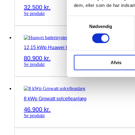
dem, eller som de har indsaml
32.500
kr.
Se produkt
Samtykkevalg
Nødvendig
12,15 kWp Huawei hybrid solcelleanlæg med 5 kWh 
80.900
kr.
Afvis
Se produkt
8 kWp Growatt solcelleanlæg
46.900
kr.
Se produkt