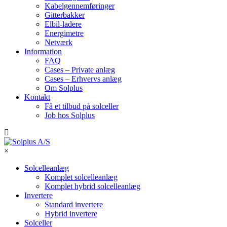
Kabelgennemføringer
Gitterbakker
Elbil-ladere
Energimetre
Netværk
Information
FAQ
Cases – Private anlæg
Cases – Erhvervs anlæg
Om Solplus
Kontakt
Få et tilbud på solceller
Job hos Solplus
×
Solcelleanlæg
Komplet solcelleanlæg
Komplet hybrid solcelleanlæg
Invertere
Standard invertere
Hybrid invertere
Solceller