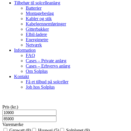
Tilbehør til solcelleanlæg
Batterier
Montagebeslag
Kabler og stik
Kabelgennemføringer
Gitterbakker
Elbil-ladere
Energimetre
Netværk
Information
FAQ
Cases – Private anlæg
Cases – Erhvervs anlæg
Om Solplus
Kontakt
Få et tilbud på solceller
Job hos Solplus
Pris (kr.)
Varemærke
Growatt
(8)
Huawei
(5)
Solplanet
(9)