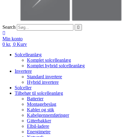
Search
Min konto
0
kr.
0
Kurv
Solcelleanlæg
Komplet solcelleanlæg
Komplet hybrid solcelleanlæg
Invertere
Standard invertere
Hybrid invertere
Solceller
Tilbehør til solcelleanlæg
Batterier
Montagebeslag
Kabler og stik
Kabelgennemføringer
Gitterbakker
Elbil-ladere
Energimetre