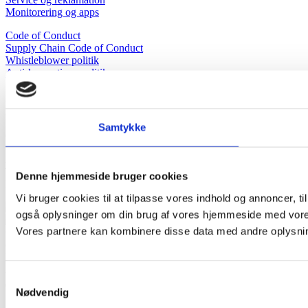
Monitorering og apps
Code of Conduct
Supply Chain Code of Conduct
Whistleblower politik
Anti-korruptions politik
Solplus A/S
Fynsvej 63
DK-5500 Middelfart
Samtykke
CVR: 39905205
Åbent alle hverdage 8.00 – 16.00
Tlf.
70 70 72 32
Denne hjemmeside bruger cookies
E-mail
post@solplus.dk
Vi bruger cookies til at tilpasse vores indhold og annoncer, til 
også oplysninger om din brug af vores hjemmeside med vores
Vores partnere kan kombinere disse data med andre oplysninge
©
document.getElementById('copyright').appendChild(document.crea
Date().getFullYear()))
Ophavsretten til indholdet tilhører Solplus
A/S, og må ikke kopieres til kommercielt brug.
Samtykkevalg
Nødvendig