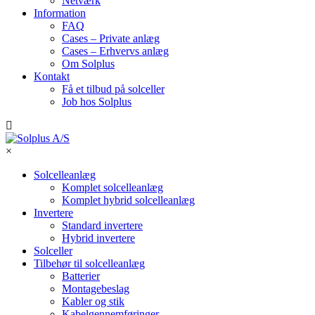
Netværk
Information
FAQ
Cases – Private anlæg
Cases – Erhvervs anlæg
Om Solplus
Kontakt
Få et tilbud på solceller
Job hos Solplus
×
Solcelleanlæg
Komplet solcelleanlæg
Komplet hybrid solcelleanlæg
Invertere
Standard invertere
Hybrid invertere
Solceller
Tilbehør til solcelleanlæg
Batterier
Montagebeslag
Kabler og stik
Kabelgennemføringer