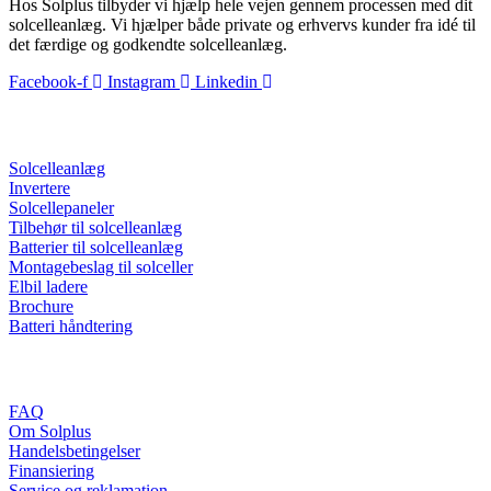
Hos Solplus tilbyder vi hjælp hele vejen gennem processen med dit
solcelleanlæg. Vi hjælper både private og erhvervs kunder fra idé til
det færdige og godkendte solcelleanlæg.
Facebook-f
Instagram
Linkedin
Nyttige links
Solcelleanlæg
Invertere
Solcellepaneler
Tilbehør til solcelleanlæg
Batterier til solcelleanlæg
Montagebeslag til solceller
Elbil ladere
Brochure
Batteri håndtering
Information
FAQ
Om Solplus
Handelsbetingelser
Finansiering
Service og reklamation