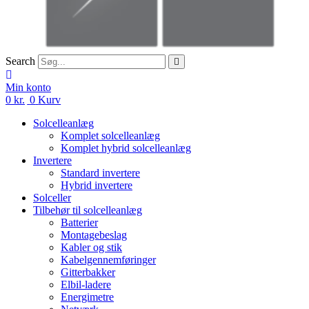
Search
Min konto
0
kr.
0
Kurv
Solcelleanlæg
Komplet solcelleanlæg
Komplet hybrid solcelleanlæg
Invertere
Standard invertere
Hybrid invertere
Solceller
Tilbehør til solcelleanlæg
Batterier
Montagebeslag
Kabler og stik
Kabelgennemføringer
Gitterbakker
Elbil-ladere
Energimetre