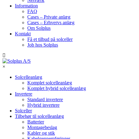
Netværk
Information
FAQ
Cases – Private anlæg
Cases – Erhvervs anlæg
Om Solplus
Kontakt
Få et tilbud på solceller
Job hos Solplus
×
Solcelleanlæg
Komplet solcelleanlæg
Komplet hybrid solcelleanlæg
Invertere
Standard invertere
Hybrid invertere
Solceller
Tilbehør til solcelleanlæg
Batterier
Montagebeslag
Kabler og stik
Kabelgennemføringer