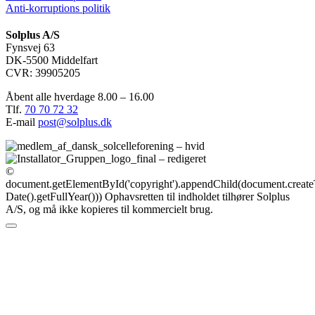
Anti-korruptions politik
Solplus A/S
Fynsvej 63
DK-5500 Middelfart
CVR: 39905205
Åbent alle hverdage 8.00 – 16.00
Tlf.
70 70 72 32
E-mail
post@solplus.dk
©
document.getElementById('copyright').appendChild(document.crea
Date().getFullYear()))
Ophavsretten til indholdet tilhører Solplus
A/S, og må ikke kopieres til kommercielt brug.