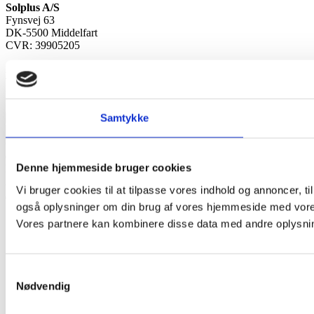
Solplus A/S
Fynsvej 63
DK-5500 Middelfart
CVR: 39905205
Åbent alle hverdage 8.00 – 16.00
Tlf.
70 70 72 32
E-mail
post@solplus.dk
Samtykke
©
document.getElementById('copyright').appendChild(document.crea
Denne hjemmeside bruger cookies
Date().getFullYear()))
Ophavsretten til indholdet tilhører Solplus
A/S, og må ikke kopieres til kommercielt brug.
Vi bruger cookies til at tilpasse vores indhold og annoncer, til 
også oplysninger om din brug af vores hjemmeside med vores
Vores partnere kan kombinere disse data med andre oplysninge
Samtykkevalg
Nødvendig