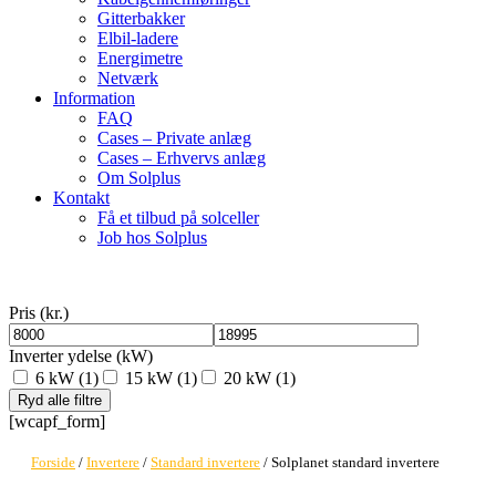
Gitterbakker
Elbil-ladere
Energimetre
Netværk
Information
FAQ
Cases – Private anlæg
Cases – Erhvervs anlæg
Om Solplus
Kontakt
Få et tilbud på solceller
Job hos Solplus
Pris (kr.)
Inverter ydelse (kW)
6 kW
(1)
15 kW
(1)
20 kW
(1)
Ryd alle filtre
[wcapf_form]
Forside
/
Invertere
/
Standard invertere
/ Solplanet standard invertere