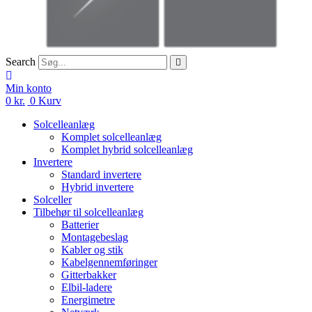
Search
Min konto
0
kr.
0
Kurv
Solcelleanlæg
Komplet solcelleanlæg
Komplet hybrid solcelleanlæg
Invertere
Standard invertere
Hybrid invertere
Solceller
Tilbehør til solcelleanlæg
Batterier
Montagebeslag
Kabler og stik
Kabelgennemføringer
Gitterbakker
Elbil-ladere
Energimetre