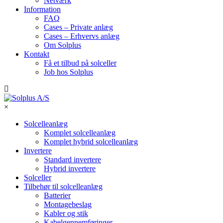
Netværk
Information
FAQ
Cases – Private anlæg
Cases – Erhvervs anlæg
Om Solplus
Kontakt
Få et tilbud på solceller
Job hos Solplus
×
Solcelleanlæg
Komplet solcelleanlæg
Komplet hybrid solcelleanlæg
Invertere
Standard invertere
Hybrid invertere
Solceller
Tilbehør til solcelleanlæg
Batterier
Montagebeslag
Kabler og stik
Kabelgennemføringer