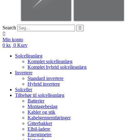
Search
Min konto
0
kr.
0
Kurv
Solcelleanlæg
Komplet solcelleanlæg
Komplet hybrid solcelleanlæg
Invertere
Standard invertere
Hybrid invertere
Solceller
Tilbehør til solcelleanlæg
Batterier
Montagebeslag
Kabler og stik
Kabelgennemføringer
Gitterbakker
Elbil-ladere
Energimetre