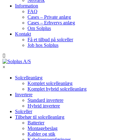
Netværk
Information
FAQ
Cases – Private anlæg
Cases – Erhvervs anlæg
Om Solplus
Kontakt
Få et tilbud på solceller
Job hos Solplus
×
Solcelleanlæg
Komplet solcelleanlæg
Komplet hybrid solcelleanlæg
Invertere
Standard invertere
Hybrid invertere
Solceller
Tilbehør til solcelleanlæg
Batterier
Montagebeslag
Kabler og stik
Kabelgennemføringer