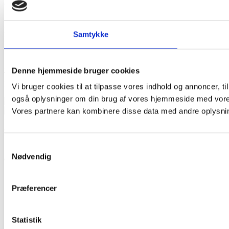
Anti-korruptions politik
Solplus A/S
Fynsvej 63
Samtykke
DK-5500 Middelfart
CVR: 39905205
Åbent alle hverdage 8.00 – 16.00
Denne hjemmeside bruger cookies
Tlf.
70 70 72 32
E-mail
post@solplus.dk
Vi bruger cookies til at tilpasse vores indhold og annoncer, til 
også oplysninger om din brug af vores hjemmeside med vores
Vores partnere kan kombinere disse data med andre oplysninge
©
document.getElementById('copyright').appendChild(document.crea
Date().getFullYear()))
Ophavsretten til indholdet tilhører Solplus
Samtykkevalg
A/S, og må ikke kopieres til kommercielt brug.
Nødvendig
Præferencer
Statistik