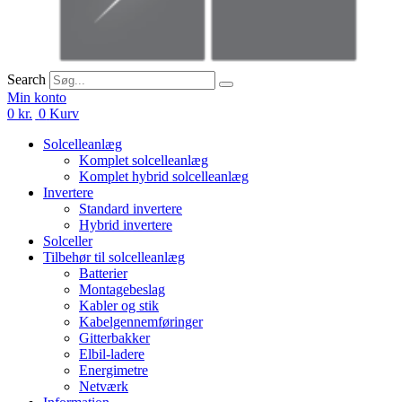
Search
Min konto
0
kr.
0
Kurv
Solcelleanlæg
Komplet solcelleanlæg
Komplet hybrid solcelleanlæg
Invertere
Standard invertere
Hybrid invertere
Solceller
Tilbehør til solcelleanlæg
Batterier
Montagebeslag
Kabler og stik
Kabelgennemføringer
Gitterbakker
Elbil-ladere
Energimetre
Netværk