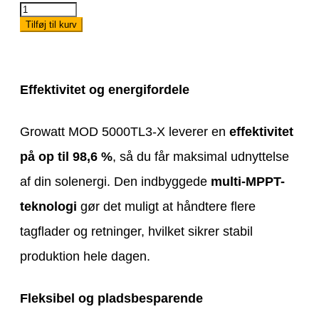
Growatt
MOD
Tilføj til kurv
5000TL3-
X
antal
Effektivitet og energifordele
Growatt MOD 5000TL3-X leverer en
effektivitet
på op til 98,6 %
, så du får maksimal udnyttelse
af din solenergi. Den indbyggede
multi-MPPT-
teknologi
gør det muligt at håndtere flere
tagflader og retninger, hvilket sikrer stabil
produktion hele dagen.
Fleksibel og pladsbesparende