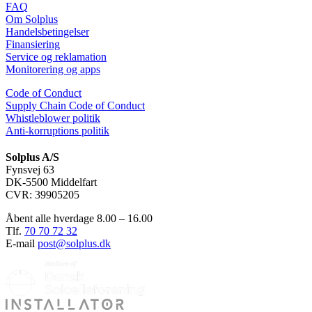
FAQ
Om Solplus
Handelsbetingelser
Finansiering
Service og reklamation
Monitorering og apps
Code of Conduct
Supply Chain Code of Conduct
Whistleblower politik
Anti-korruptions politik
Solplus A/S
Fynsvej 63
DK-5500 Middelfart
CVR: 39905205
Åbent alle hverdage 8.00 – 16.00
Tlf.
70 70 72 32
E-mail
post@solplus.dk