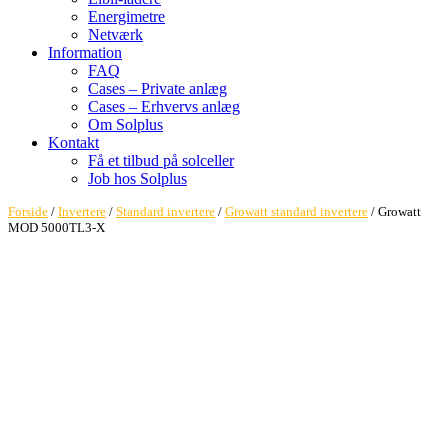
Energimetre
Netværk
Information
FAQ
Cases – Private anlæg
Cases – Erhvervs anlæg
Om Solplus
Kontakt
Få et tilbud på solceller
Job hos Solplus
Forside
/
Invertere
/
Standard invertere
/
Growatt standard invertere
/ Growatt
MOD 5000TL3-X