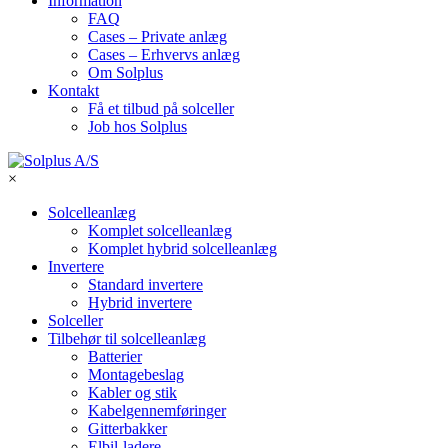
Information
FAQ
Cases – Private anlæg
Cases – Erhvervs anlæg
Om Solplus
Kontakt
Få et tilbud på solceller
Job hos Solplus
×
Solcelleanlæg
Komplet solcelleanlæg
Komplet hybrid solcelleanlæg
Invertere
Standard invertere
Hybrid invertere
Solceller
Tilbehør til solcelleanlæg
Batterier
Montagebeslag
Kabler og stik
Kabelgennemføringer
Gitterbakker
Elbil-ladere